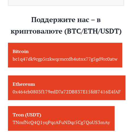
Поддержите нас – в
криптовалюте (BTC/ETH/USDT)
Bitcoin
bc1q47dk9cgp5rzkwqrmccdh4utnx77g5gd9rc0atw
Ethereum
0x464cb0803f179edD7a72DB837E15fd87416E4fAF
Tron (USDT)
TNmfNcQ4Q1yqPqcAFuNDqr5Cg7QoUS3mAy