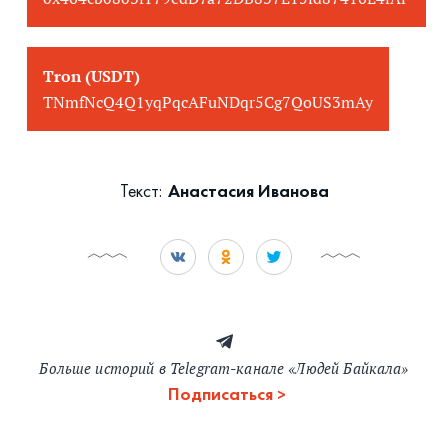
Tron (USDT)
TNmfNcQ4Q1yqPqcAFuNDqr5Cg7QoUS3mAy
Текст:
Анастасия Иванова
Больше историй в Telegram-канале «Людей Байкала»
Подписаться