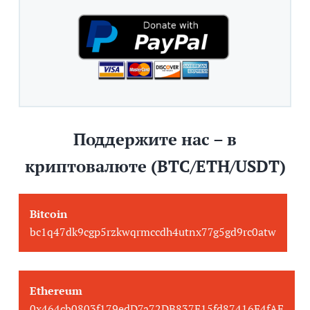
Поддержите нас – в
криптовалюте (BTC/ETH/USDT)
Bitcoin
bc1q47dk9cgp5rzkwqrmccdh4utnx77g5gd9rc0atw
Ethereum
0x464cb0803f179edD7a72DB837E15fd87416E4fAF