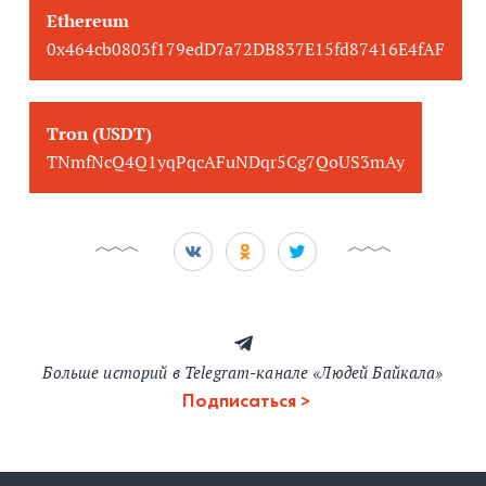
Ethereum
0x464cb0803f179edD7a72DB837E15fd87416E4fAF
Tron (USDT)
TNmfNcQ4Q1yqPqcAFuNDqr5Cg7QoUS3mAy
Больше историй в Telegram-канале «Людей Байкала»
Подписаться