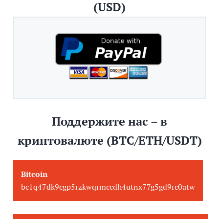
(USD)
Поддержите нас – в
криптовалюте (BTC/ETH/USDT)
Bitcoin
bc1q47dk9cgp5rzkwqrmccdh4utnx77g5gd9rc0atw