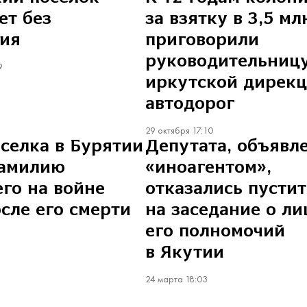
ет без
за взятку в 3,5 мл
ния
приговорили
руководительниц
9
иркутской дирек
автодорог
29 октября 17:10
оселка в Бурятии
Депутата, объявл
фамилию
«иноагентом»,
го на войне
отказались пустит
сле его смерти
на заседание о л
его полномочий
в Якутии
24 марта 18:03