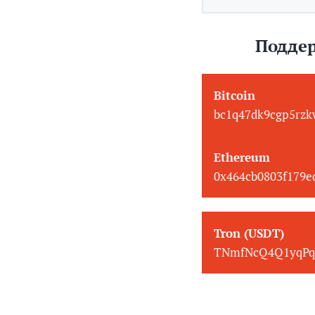
Поддер
Bitcoin
bc1q47dk9cgp5rzk
Ethereum
0x464cb0803f179
Tron (USDT)
TNmfNcQ4Q1yqPq