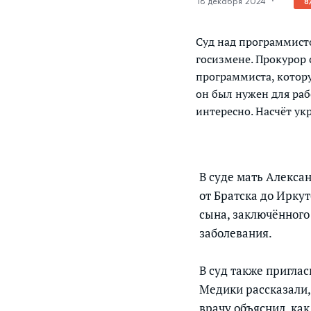
18 декабря 2024
·
8
Суд над программист
госизмене. Прокурор 
программиста, котору
он был нужен для раб
интересно. Насчёт ук
В суде мать Алекса
от Братска до Иркут
сына, заключённого 
заболевания.
В суд также пригла
Медики рассказали,
врачу объяснил, ка