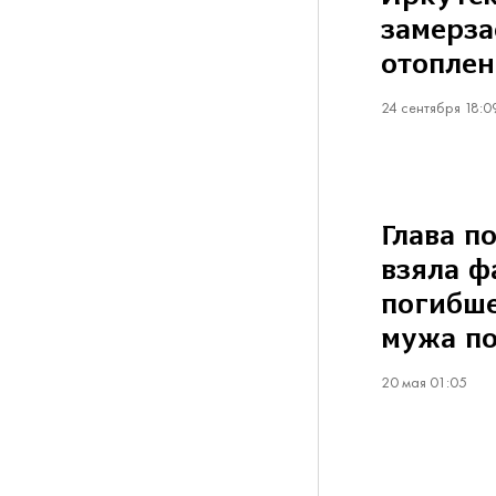
замерза
отопле
24 сентября 18:0
Глава п
взяла 
погибше
мужа по
20 мая 01:05