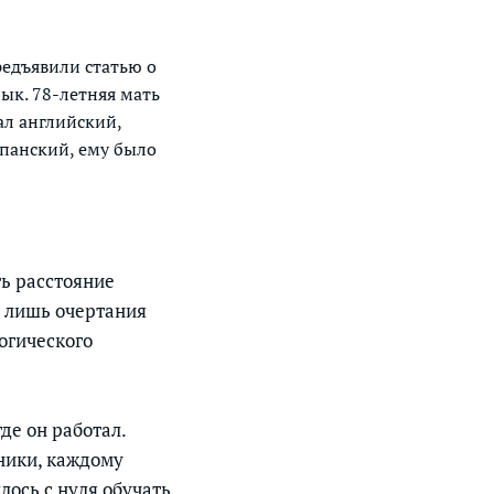
едъявили статью о
ык. 78-летняя мать
ал английский,
спанский, ему было
ть расстояние
а лишь очертания
огического
де он работал.
ники, каждому
лось с нуля обучать