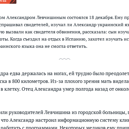
75 км
ом Александром Левчишиным состоялся 18 декабря. Ему пр
спрашивал свидетелей, изучал ли Александр украинский яз
ю вызвали как свидетеля обвинения, рассказала: сын изуч
оты. Когда съездил на отдых в Испанию, захотел изучать и
раинского языка она не смогла ответить.
ндра едва держалась на ногах, ей трудно было преодоле
ска в 800 километров. Из-за плохого зрения мать видел
в клетку. Отец Александра умер полгода назад от онкол
сили руководителей Левчишина из городской больницы, г
 что Александр настроил информационную систему кли
к работать с программами. Некоторых медиков ему приш