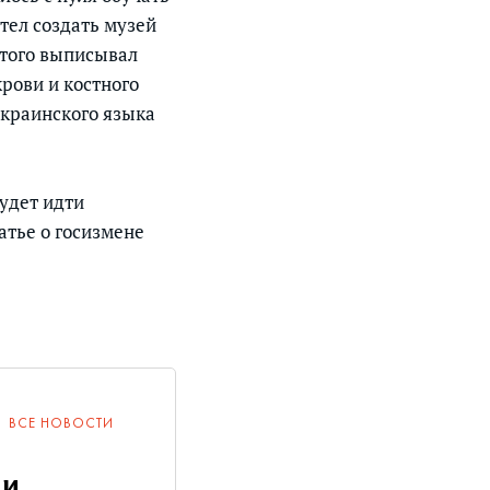
тел создать музей
этого выписывал
крови и костного
украинского языка
будет идти
атье о госизмене
ВСЕ НОВОСТИ
ии