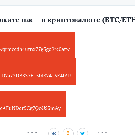
жите нас – в криптовалюте (BTC/ET
wqrmccdh4utnx77g5gd9rc0atw
edD7a72DB837E15fd87416E4fAF
cAFuNDqr5Cg7QoUS3mAy