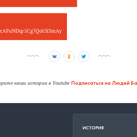
cAFuNDqr5Cg7QoUS3mAy
рите наши истории в Youtube
Подписаться на Людей Б
ИСТОРИЯ