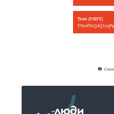
Tron (USDT)
TNmfNcQ4Q1yqPq
Смот