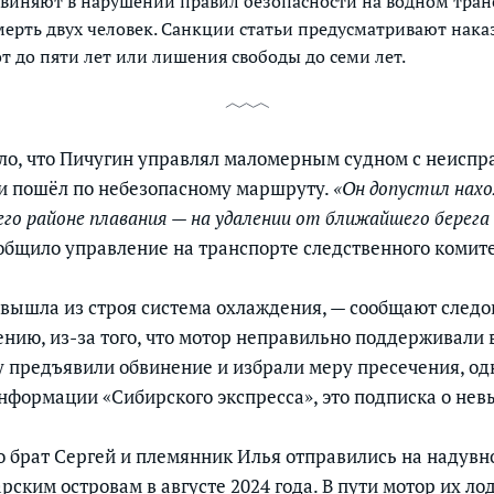
виняют в нарушении правил безопасности на водном тран
ерть двух человек. Санкции статьи предусматривают нака
 до пяти лет или лишения свободы до семи лет.
ло, что Пичугин управлял маломерным судном с неисп
и пошёл по небезопасному маршруту.
«Он допустил нахо
его районе плавания — на удалении от ближайшего берега 
общило управление на транспорте следственного комите
 вышла из строя система охлаждения, — сообщают следо
ению, из-за того, что мотор неправильно поддерживали 
у предъявили обвинение и избрали меру пресечения, од
информации «Сибирского экспресса», это подписка о нев
о брат Сергей и племянник Илья отправились на надувн
ским островам в августе 2024 года. В пути мотор их ло