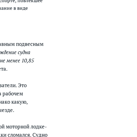
спорте, повлекшее
зание в виде
равным подвесным
ждение судна
не менее 10,85
та.
ватели. Это
в рабочем
нако какую,
ыезде.
ой моторной лодке-
дки сломался. Судно