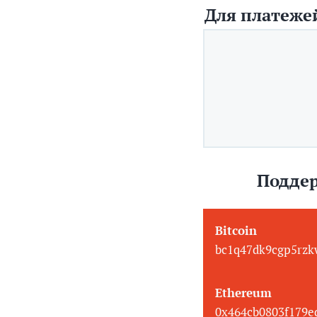
Для платежей
Поддер
Bitcoin
bc1q47dk9cgp5rzk
Ethereum
0x464cb0803f179