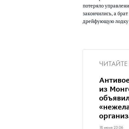
потеряло управлени
закончились, а бра
дрейфующую лодку с
ЧИТАЙТЕ
Антиво
из Монг
объявил
«нежел
организ
18 июня 23:06