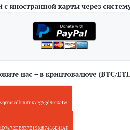
 с иностранной карты через систему
жите нас – в криптовалюте (BTC/ET
wqrmccdh4utnx77g5gd9rc0atw
edD7a72DB837E15fd87416E4fAF