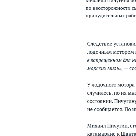
Михаила Пичугина об
по неосторожности см
принудительных работ
Следствие установи
лодочным мотором 
в запрещенном для н
морских миль»,
— со
У лодочного мотора
случилось, по их мн
состоянии. Пичугин
не сообщается. По 
Михаил Пичугин, ег
катамаране к Шантар