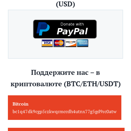
(USD)
Поддержите нас – в
криптовалюте (BTC/ETH/USDT)
Bitcoin
bc1q47dk9cgp5rzkwqrmccdh4utnx77g5gd9rc0atw