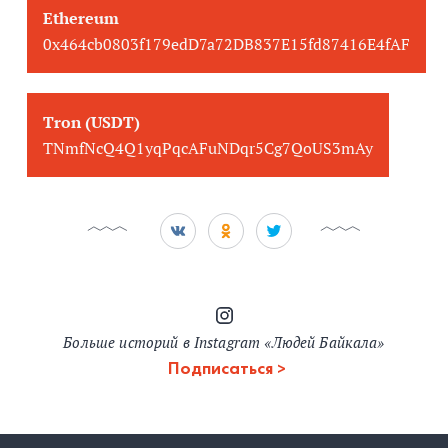
Ethereum
0x464cb0803f179edD7a72DB837E15fd87416E4fAF
Tron (USDT)
TNmfNcQ4Q1yqPqcAFuNDqr5Cg7QoUS3mAy
Больше историй в Instagram «Людей Байкала»
Подписаться