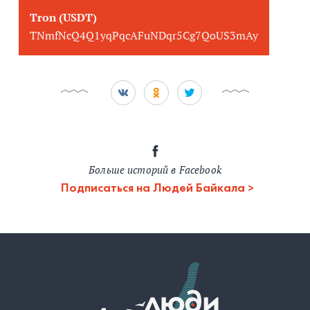
Tron (USDT)
TNmfNcQ4Q1yqPqcAFuNDqr5Cg7QoUS3mAy
Больше историй в Facebook
Подписаться на Людей Байкала