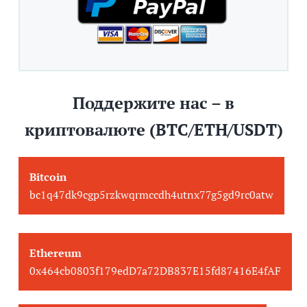
Поддержите нас – в
криптовалюте (BTC/ETH/USDT)
Bitcoin
bc1q47dk9cgp5rzkwqrmccdh4utnx77g5gd9rc0atw
Ethereum
0x464cb0803f179edD7a72DB837E15fd87416E4fAF