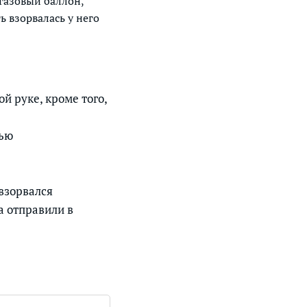
газовый баллон,
ь взорвалась у него
й руке, кроме того,
вью
 взорвался
а отправили в