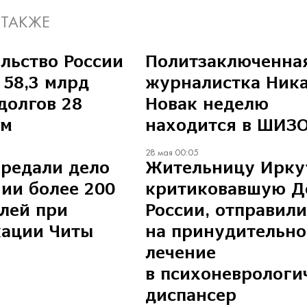
 ТАКЖЕ
льство России
Политзаключенна
 58,3 млрд
журналистка Ник
долгов 28
Новак неделю
ам
находится в ШИЗ
28 мая 00:05
ередали дело
Жительницу Ирку
ии более 200
критиковавшую Д
лей при
России, отправили
кации Читы
на принудительно
лечение
в психоневрологи
диспансер