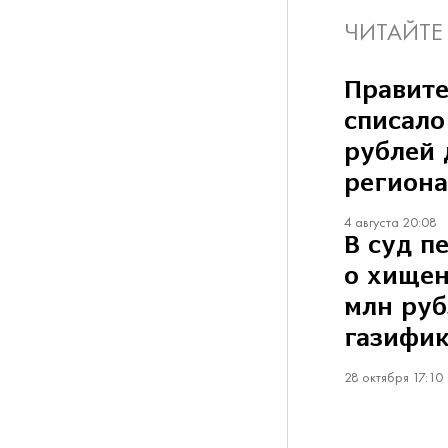
ЧИТАЙТЕ
Правите
списало
рублей 
регион
4 августа 20:08
В суд п
о хищен
млн руб
газифи
28 октября 17:10