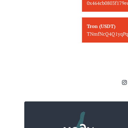
0x464cb0803f179
Tron (USDT)
TNmfNcQ4Q1yqPq