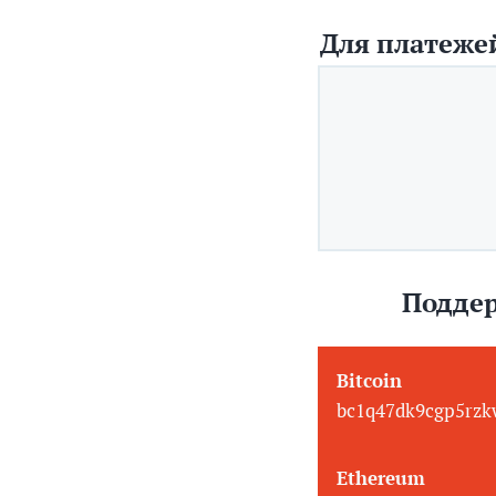
Для платежей
Поддер
Bitcoin
bc1q47dk9cgp5rzk
Ethereum