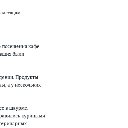
и месяцам
е посещения кафе
давших были
дении. Продукты
ы, а у нескольких
со в шаурме.
травились куриными
етеринарных