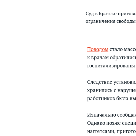
Суд в Братске пригов
ограничения свободы 
Поводом
стало масс
к врачам обратились
госпитализированы 
Следствие установ
хранились с наруше
работников была вы
Изначально сообщал
Однако позже специ
наггетсами, пригот