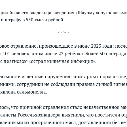
орил бывшего владельца заведения «Шаурму хочу» к восьм
и штрафу в 550 тысяч рублей.
овое отравление, произошедшее в июне 2023 года: посл
 101 человек, в том числе 22 ребёнка. Более 50 постра
с диагнозом «острая кишечная инфекция».
ило многочисленные нарушения санитарных норм в заве
ниями, сотрудники не соблюдали правила личной гигиен
явлена сальмонелла.
ось, что причиной отравления стало некачественное мя
алисты Россельхознадзора выяснили, что посетители о
овленными из просроченного мяса, доставленного без в