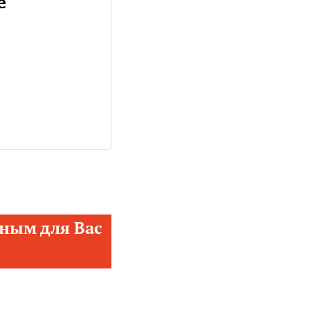
е
ным для Вас