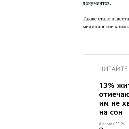
документов.
Также стало извест
медицинские книжки
ЧИТАЙТЕ
13% жит
отмечаю
им не х
на сон
6 апреля 22:04