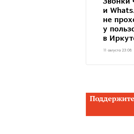
Звонки 
и What
не прох
у польз
в Иркут
11 августа 23:08
Поддержите