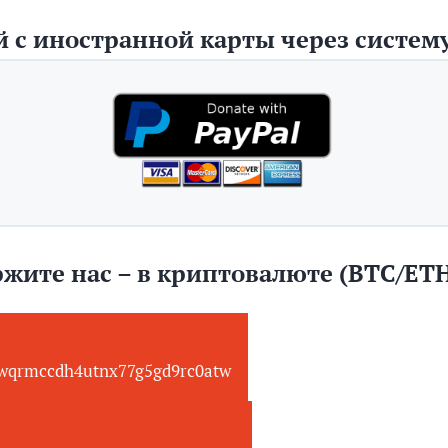
 с иностранной карты через систему
жите нас – в криптовалюте (BTC/ET
wqrmccdh4utnx77g5gd9rc0atw