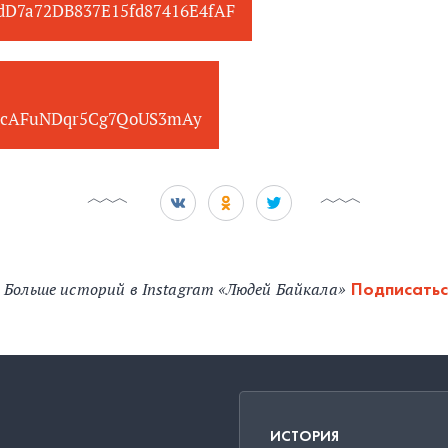
edD7a72DB837E15fd87416E4fAF
cAFuNDqr5Cg7QoUS3mAy
Больше историй в Instagram «Людей Байкала»
Подписатьс
ИСТОРИЯ