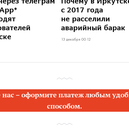
через телеграм
Почему в Иркутск
sApp*
с 2017 года
одят
не расселили
ователей
аварийный барак
ске
13 декабря 00:12
 нас – оформите платеж любым удоб
способом.