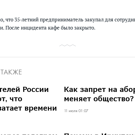
но, что 35-летний предприниматель закупал для сотруд
. После инцидента кафе было закрыто.
 ТАКЖЕ
елей России
Как запрет на або
т, что
меняет общество?
ватает времени
11 июля 01:07