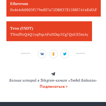
Ethereum
0x464cb0803f179edD7a72DB837E15fd87416E4fAF
Tron (USDT)
TNmfNcQ4Q1yqPqcAFuNDqr5Cg7QoUS3mAy
Больше историй в Telegram-канале «Людей Байкала»
Подписаться