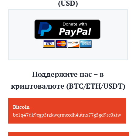
(USD)
Поддержите нас – в
криптовалюте (BTC/ETH/USDT)
Bitcoin
bc1q47dk9cgp5rzkwqrmccdh4utnx77g5gd9rc0atw