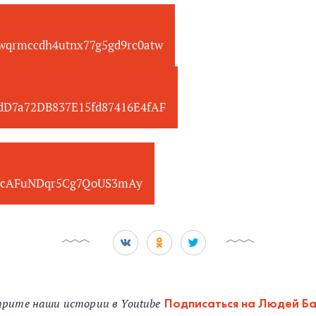
wqrmccdh4utnx77g5gd9rc0atw
edD7a72DB837E15fd87416E4fAF
cAFuNDqr5Cg7QoUS3mAy
рите наши истории в Youtube
Подписаться на Людей Б