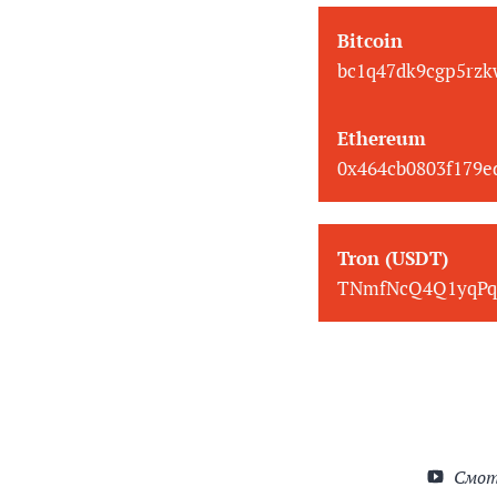
Bitcoin
bc1q47dk9cgp5rzk
Ethereum
0x464cb0803f179
Tron (USDT)
TNmfNcQ4Q1yqPq
Смот