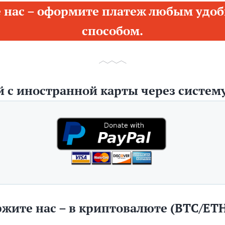
 нас – оформите платеж любым удоб
способом.
 с иностранной карты через систему
жите нас – в криптовалюте (BTC/ET