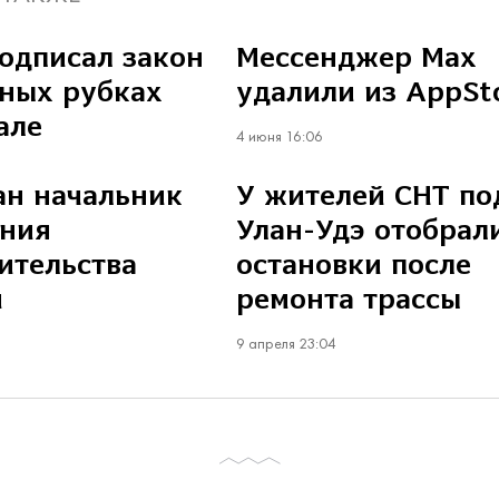
одписал закон
Мессенджер Max
ных рубках
удалили из AppSt
але
4 июня 16:06
ан начальник
У жителей СНТ по
ения
Улан-Удэ отобрал
ительства
остановки после
и
ремонта трассы
9 апреля 23:04