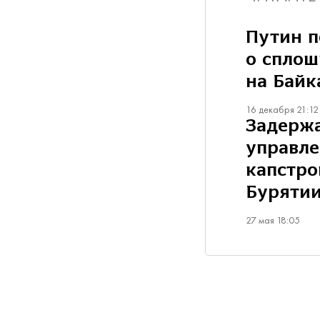
Путин п
о сплош
на Байк
16 декабря 21:12
Задерж
управл
капстро
Буряти
27 мая 18:05