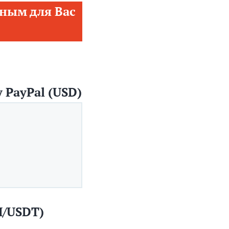
ным для Вас
 PayPal (USD)
H/USDT)