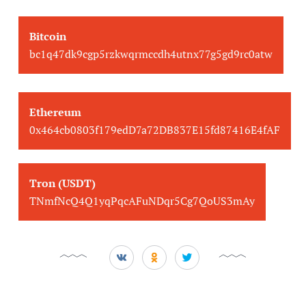
Bitcoin
bc1q47dk9cgp5rzkwqrmccdh4utnx77g5gd9rc0atw
Ethereum
0x464cb0803f179edD7a72DB837E15fd87416E4fAF
Tron (USDT)
TNmfNcQ4Q1yqPqcAFuNDqr5Cg7QoUS3mAy