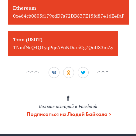
Ethereum
0x464cb0803f179edD7a72DB837E15fd87416E4fAF
Tron (USDT)
TNmfNcQ4Q1yqPqcAFuNDqr5Cg7QoUS3mAy
Больше историй в Facebook
Подписаться на Людей Байкала