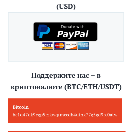
(USD)
Поддержите нас – в
криптовалюте (BTC/ETH/USDT)
Bitcoin
bc1q47dk9cgp5rzkwqrmccdh4utnx77g5gd9rc0atw