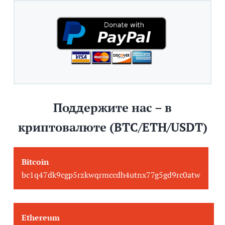
Поддержите нас – в
криптовалюте (BTC/ETH/USDT)
Bitcoin
bc1q47dk9cgp5rzkwqrmccdh4utnx77g5gd9rc0atw
Ethereum