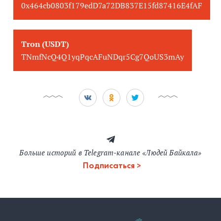
0x464cb0803f179edD7a72DB837E15fd87416E4fAF
Tron (USDT)
TNmfNcQ4Q1yqPqcAFuNDqr5Cg7QoUS3mAy
Больше историй в Telegram-канале «Людей Байкала»
Подписаться