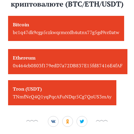
криптовалюте (BTC/ETH/USDT)
Bitcoin
bc1q47dk9cgp5rzkwqrmccdh4utnx77g5gd9rc0atw
Ethereum
0x464cb0803f179edD7a72DB837E15fd87416E4fAF
Tron (USDT)
TNmfNcQ4Q1yqPqcAFuNDqr5Cg7QoUS3mAy