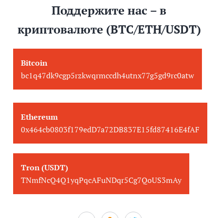
Поддержите нас – в
криптовалюте (BTC/ETH/USDT)
Bitcoin
bc1q47dk9cgp5rzkwqrmccdh4utnx77g5gd9rc0atw
Ethereum
0x464cb0803f179edD7a72DB837E15fd87416E4fAF
Tron (USDT)
TNmfNcQ4Q1yqPqcAFuNDqr5Cg7QoUS3mAy