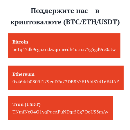
Поддержите нас – в
криптовалюте (BTC/ETH/USDT)
Bitcoin
bc1q47dk9cgp5rzkwqrmccdh4utnx77g5gd9rc0atw
Ethereum
0x464cb0803f179edD7a72DB837E15fd87416E4fAF
Tron (USDT)
TNmfNcQ4Q1yqPqcAFuNDqr5Cg7QoUS3mAy