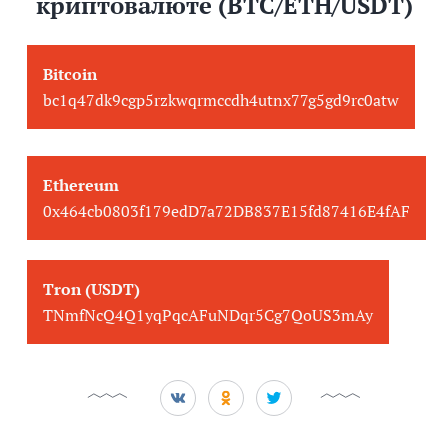
криптовалюте (BTC/ETH/USDT)
Bitcoin
bc1q47dk9cgp5rzkwqrmccdh4utnx77g5gd9rc0atw
Ethereum
0x464cb0803f179edD7a72DB837E15fd87416E4fAF
Tron (USDT)
TNmfNcQ4Q1yqPqcAFuNDqr5Cg7QoUS3mAy