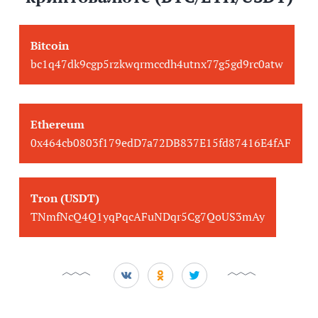
Bitcoin
bc1q47dk9cgp5rzkwqrmccdh4utnx77g5gd9rc0atw
Ethereum
0x464cb0803f179edD7a72DB837E15fd87416E4fAF
Tron (USDT)
TNmfNcQ4Q1yqPqcAFuNDqr5Cg7QoUS3mAy