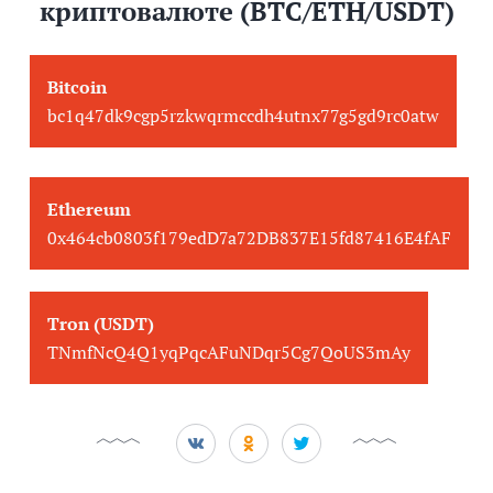
криптовалюте (BTC/ETH/USDT)
Bitcoin
bc1q47dk9cgp5rzkwqrmccdh4utnx77g5gd9rc0atw
Ethereum
0x464cb0803f179edD7a72DB837E15fd87416E4fAF
Tron (USDT)
TNmfNcQ4Q1yqPqcAFuNDqr5Cg7QoUS3mAy