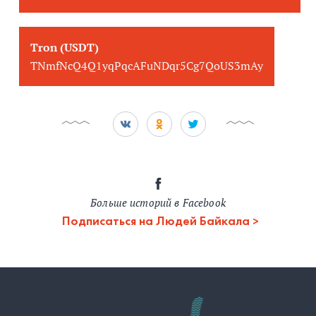
Tron (USDT)
TNmfNcQ4Q1yqPqcAFuNDqr5Cg7QoUS3mAy
Больше историй в Facebook
Подписаться на Людей Байкала