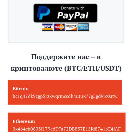
Поддержите нас – в
криптовалюте (BTC/ETH/USDT)
Bitcoin
bc1q47dk9cgp5rzkwqrmccdh4utnx77g5gd9rc0atw
Ethereum
0x464cb0803f179edD7a72DB837E15fd87416E4fAF