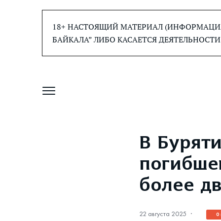
Перейти
к
18+ НАСТОЯЩИЙ МАТЕРИАЛ (ИНФОРМАЦИЯ
содержанию
БАЙКАЛА” ЛИБО КАСАЕТСЯ ДЕЯТЕЛЬНОСТИ
В Бурят
погибшег
более дв
22 августа 2025
·
0