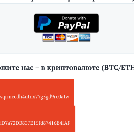
жите нас – в криптовалюте (BTC/ET
wqrmccdh4utnx77g5gd9rc0atw
edD7a72DB837E15fd87416E4fAF