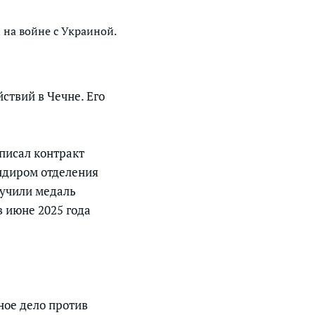
на войне с Украиной.
йствий в Чечне. Его
дписал контракт
андиром отделения
ручили медаль
в июне 2025 года
ное дело против