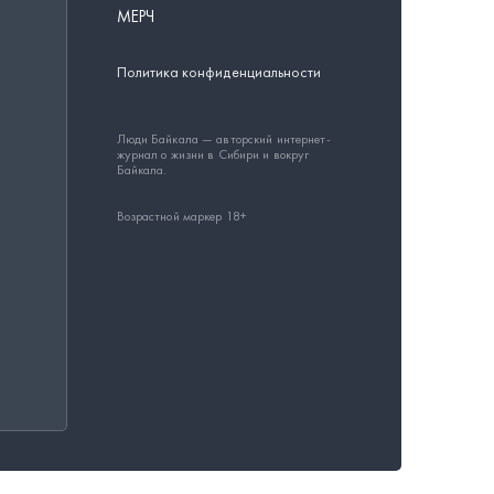
МЕРЧ
Политика конфиденциальности
Люди Байкала — авторский интернет-
журнал о жизни в Сибири и вокруг
Байкала.
Возрастной маркер 18+