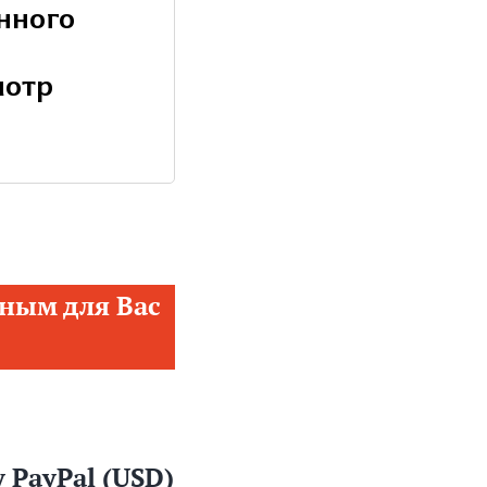
нного
мотр
ным для Вас
 PayPal (USD)