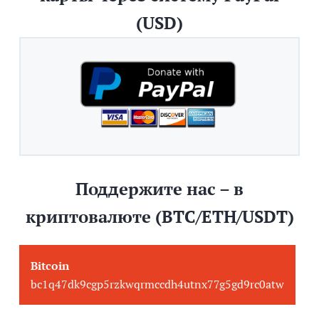
(USD)
Поддержите нас – в
криптовалюте (BTC/ETH/USDT)
Bitcoin
bc1q47dk9cgp5rzkwqrmccdh4utnx77g5gd9rc0atw