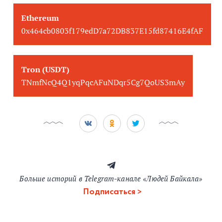
Ethereum
0x464cb0803f179edD7a72DB837E15fd87416E4fAF
Tron (USDT)
TNmfNcQ4Q1yqPqcAFuNDqr5Cg7QoUS3mAy
Больше историй в Telegram-канале «Людей Байкала»
Подписаться