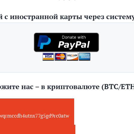
 с иностранной карты через систему
жите нас – в криптовалюте (BTC/ET
wqrmccdh4utnx77g5gd9rc0atw