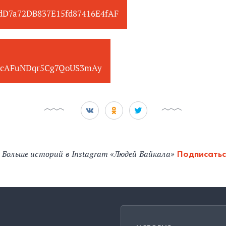
edD7a72DB837E15fd87416E4fAF
cAFuNDqr5Cg7QoUS3mAy
Больше историй в Instagram «Людей Байкала»
Подписатьс