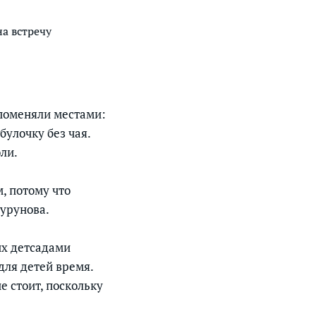
а встречу
 поменяли местами:
булочку без чая.
ли.
м, потому что
Бурунова.
их детсадами
для детей время.
е стоит, поскольку