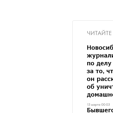
ЧИТАЙТЕ
Новосиб
журнал
по делу
за то, ч
он расс
об уни
домашне
13 марта 00:03
Бывшего