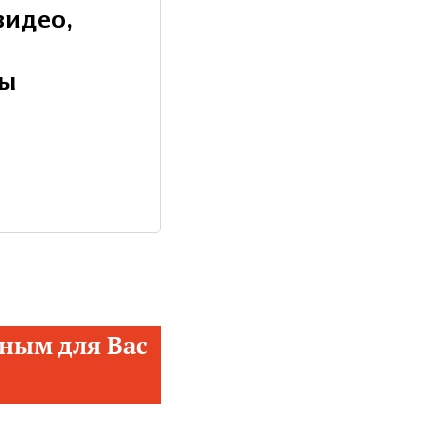
видео,
ны
ным для Вас