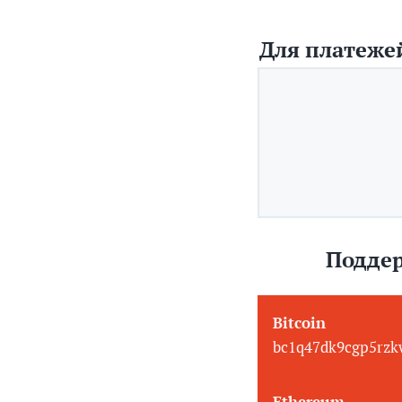
Для платежей
Поддер
Bitcoin
bc1q47dk9cgp5rzk
Ethereum