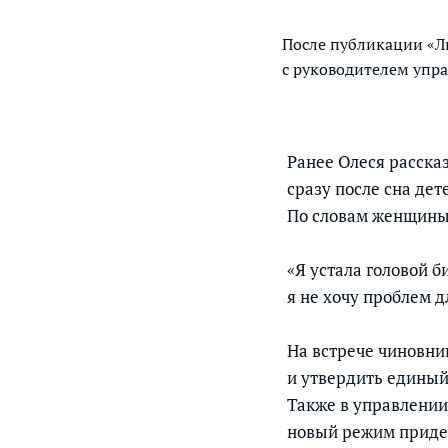
После публикации «Лю
с руководителем упр
Ранее Олеся расска
сразу после сна дет
По словам женщины, 
«Я устала головой б
я не хочу проблем д
На встрече чиновни
и утвердить единый
Также в управлении
новый режим придетс