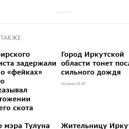
 ТАКЖЕ
ирского
Город Иркутской
иста задержали
области тонет пос
 о «фейках»
сильного дождя
то
30 июля 02:07
казывал
чтожении
го скота
 мэра Тулуна
Жительницу Ирку