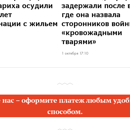
ариха осудили
задержали после 
 лет
где она назвала
нации с жильем
сторонников вой
«кровожадными
тварями»
1 октября 17:10
 нас – оформите платеж любым удоб
способом.