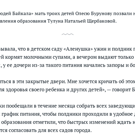
дей Байкала» мать троих детей Олесю Бурунову позвали н
авления образования Тулуна Натальей Щербаковой.
зывала, что в детском саду «Аленушка» ужин и полдник
ей кормят молочными супами, а вечером выдают только 
у ее дочери из-за такого питания начались запоры и бо
иться в эти закрытые двери. Мне хочется кричать об это
ля здоровья своего ребенка и других детей», — говорит 
ки пообещали в течение месяца собрать всех заведующ
 график питания, чтобы полдники проходили в удобное 
 образования отметили, что быстрых изменений ждать н
я согласовать для всех садов города.