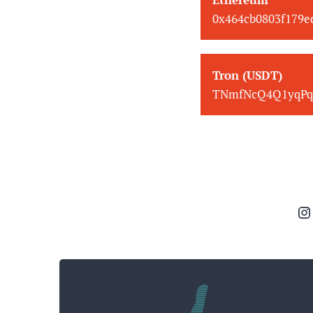
0x464cb0803f179
Tron (USDT)
TNmfNcQ4Q1yqPq