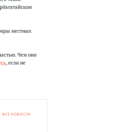
арбагатайском
ыборы местных
ластью. Чем они
есь
, если не
ВСЕ НОВОСТИ
с