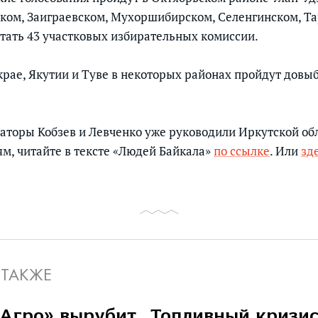
ком, Заиграевском, Мухоршибирском, Селенгинском, Т
отать 43 участковых избирательных комиссии.
крае, Якутии и Туве в некоторых районах пройдут дов
аторы Кобзев и Левченко уже руководили Иркутской об
м, читайте в тексте «Людей Байкала»
по ссылке
. Или
зд
 ТАКЖЕ
Агро» вырубит
Топливный кризи