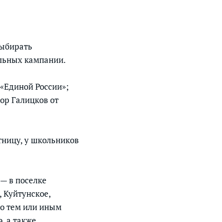
выбирать
ельных кампании.
 «Единой России»;
ор Галицков от
ятницу, у школьников
— в поселке
 Куйтунское,
по тем или иным
, а также