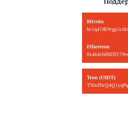
Поддер
Bitcoin
bc1q47dk9cgp5rzk
Ethereum
0x464cb0803f179
Tron (USDT)
TNmfNcQ4Q1yqPq