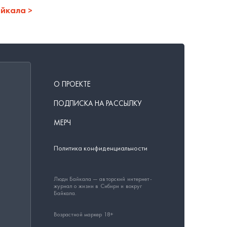
айкала
О ПРОЕКТЕ
ПОДПИСКА НА РАССЫЛКУ
МЕРЧ
Политика конфиденциальности
Люди Байкала — авторский интернет-
журнал о жизни в Сибири и вокруг
Байкала.
Возрастной маркер 18+