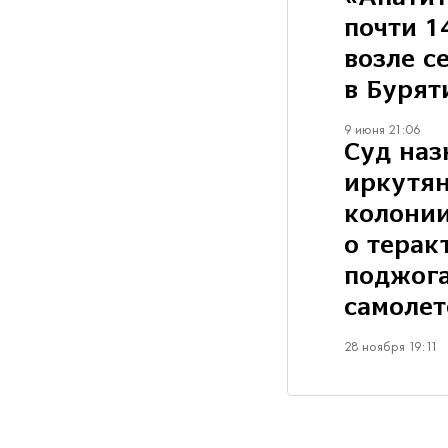
почти 1
возле с
в Бурят
9 июня 21:06
Суд наз
иркутян
колонии
о терак
поджог
самолет
28 ноября 19:11