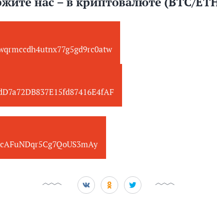
жите нас – в криптовалюте (BTC/ET
wqrmccdh4utnx77g5gd9rc0atw
edD7a72DB837E15fd87416E4fAF
cAFuNDqr5Cg7QoUS3mAy