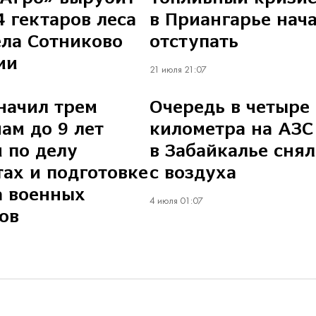
4 гектаров леса
в Приангарье нач
ела Сотниково
отступать
ии
21 июля 21:07
начил трем
Очередь в четыре
ам до 9 лет
километра на АЗС
 по делу
в Забайкалье сня
тах и подготовке
с воздуха
а военных
4 июля 01:07
ов