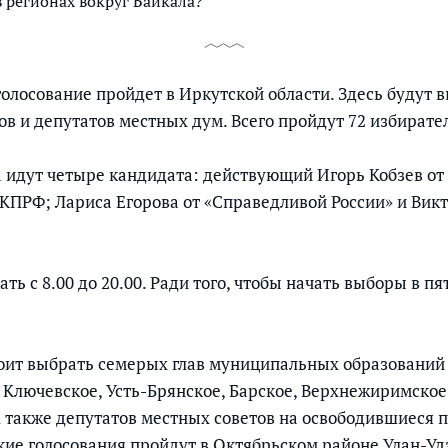
в регионах вокруг Байкала?
олосование пройдет в Иркутской области. Здесь будут 
ров и депутатов местных дум. Всего пройдут 72 избират
а идут четыре кандидата: действующий Игорь Кобзев от
 КПРФ; Лариса Егорова от «Справедливой России» и Викт
ать с 8.00 до 20.00. Ради того, чтобы начать выборы в п
оит выбрать семерых глав муниципальных образований 
 Ключевское, Усть-Брянское, Барское, Верхнежиримское,
также депутатов местных советов на освободившиеся 
кие голосования пройдут в Октябрьском районе Улан-Удэ