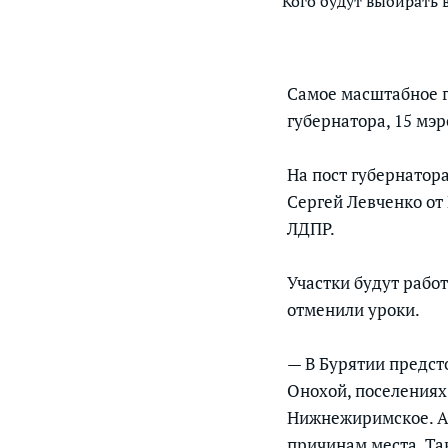
Кого будут выбирать 
Самое масштабное г
губернатора, 15 мэ
На пост губернатор
Сергей Левченко от
ЛДПР.
Участки будут работ
отменили уроки.
— В Бурятии предст
Онохой, поселениях
Нижнежиримское. А 
причинам места. Та