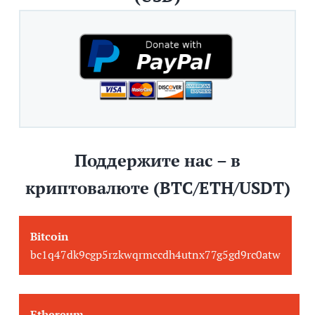
Поддержите нас – в
криптовалюте (BTC/ETH/USDT)
Bitcoin
bc1q47dk9cgp5rzkwqrmccdh4utnx77g5gd9rc0atw
Ethereum