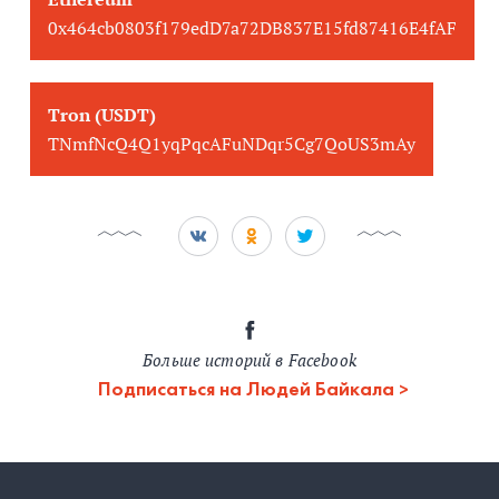
0x464cb0803f179edD7a72DB837E15fd87416E4fAF
Tron (USDT)
TNmfNcQ4Q1yqPqcAFuNDqr5Cg7QoUS3mAy
Больше историй в Facebook
Подписаться на Людей Байкала