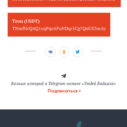
Tron (USDT)
TNmfNcQ4Q1yqPqcAFuNDqr5Cg7QoUS3mAy
Больше историй в Telegram-канале «Людей Байкала»
Подписаться