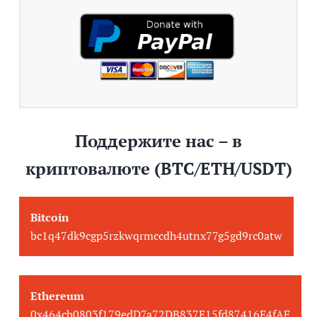
Поддержите нас – в
криптовалюте (BTC/ETH/USDT)
Bitcoin
bc1q47dk9cgp5rzkwqrmccdh4utnx77g5gd9rc0atw
Ethereum
0x464cb0803f179edD7a72DB837E15fd87416E4fAF