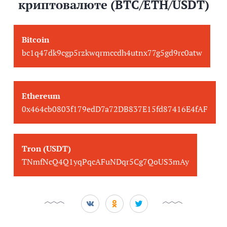
криптовалюте (BTC/ETH/USDT)
Bitcoin
bc1q47dk9cgp5rzkwqrmccdh4utnx77g5gd9rc0atw
Ethereum
0x464cb0803f179edD7a72DB837E15fd87416E4fAF
Tron (USDT)
TNmfNcQ4Q1yqPqcAFuNDqr5Cg7QoUS3mAy