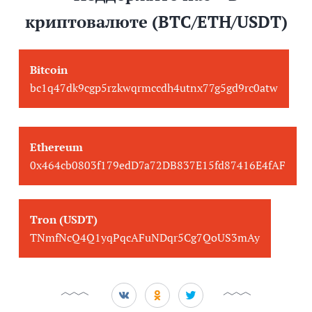
криптовалюте (BTC/ETH/USDT)
Bitcoin
bc1q47dk9cgp5rzkwqrmccdh4utnx77g5gd9rc0atw
Ethereum
0x464cb0803f179edD7a72DB837E15fd87416E4fAF
Tron (USDT)
TNmfNcQ4Q1yqPqcAFuNDqr5Cg7QoUS3mAy