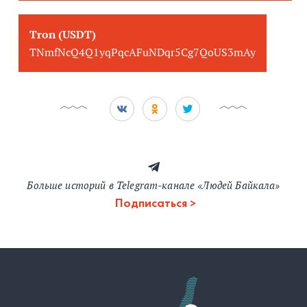
Tron (USDT)
TNmfNcQ4Q1yqPqcAFuNDqr5Cg7QoUS3mAy
Больше историй в Telegram-канале «Людей Байкала»
Подписаться