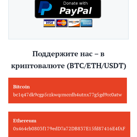
Поддержите нас – в
криптовалюте (BTC/ETH/USDT)
Bitcoin
bc1q47dk9cgp5rzkwqrmccdh4utnx77g5gd9rc0atw
Ethereum
0x464cb0803f179edD7a72DB837E15fd87416E4fAF