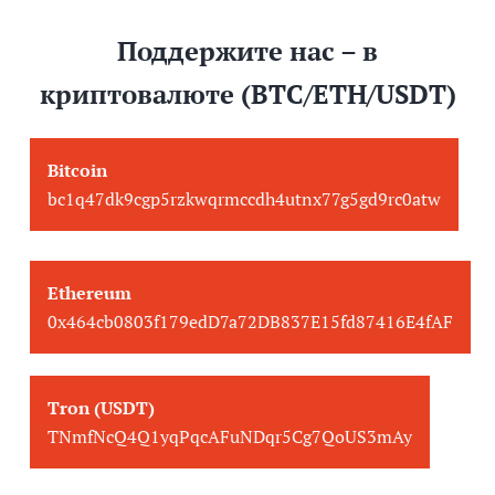
Поддержите нас – в
криптовалюте (BTC/ETH/USDT)
Bitcoin
bc1q47dk9cgp5rzkwqrmccdh4utnx77g5gd9rc0atw
Ethereum
0x464cb0803f179edD7a72DB837E15fd87416E4fAF
Tron (USDT)
TNmfNcQ4Q1yqPqcAFuNDqr5Cg7QoUS3mAy