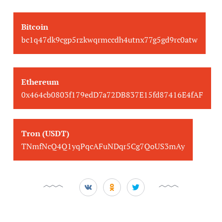
Bitcoin
bc1q47dk9cgp5rzkwqrmccdh4utnx77g5gd9rc0atw
Ethereum
0x464cb0803f179edD7a72DB837E15fd87416E4fAF
Tron (USDT)
TNmfNcQ4Q1yqPqcAFuNDqr5Cg7QoUS3mAy