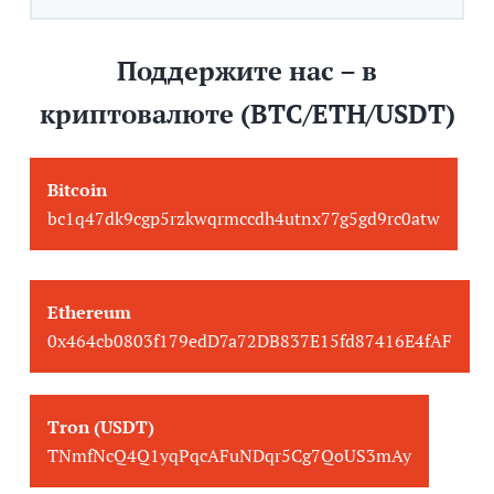
Поддержите нас – в
криптовалюте (BTC/ETH/USDT)
Bitcoin
bc1q47dk9cgp5rzkwqrmccdh4utnx77g5gd9rc0atw
Ethereum
0x464cb0803f179edD7a72DB837E15fd87416E4fAF
Tron (USDT)
TNmfNcQ4Q1yqPqcAFuNDqr5Cg7QoUS3mAy