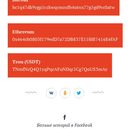
bc1q47dk9cgp5rzkwqrmccdh4utnx77g5gd9rc0atw
Ethereum
0x464cb0803f179edD7a72DB837E15fd87416E4fAF
Tron (USDT)
TNmfNcQ4Q1yqPqcAFuNDqr5Cg7QoUS3mAy
Больше историй в Facebook