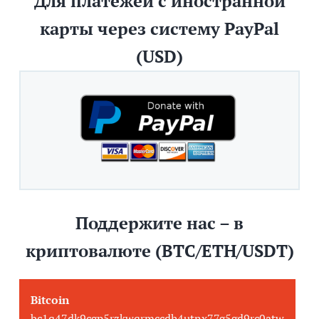
Для платежей с иностранной
карты через систему PayPal
(USD)
Поддержите нас – в
криптовалюте (BTC/ETH/USDT)
Bitcoin
bc1q47dk9cgp5rzkwqrmccdh4utnx77g5gd9rc0atw