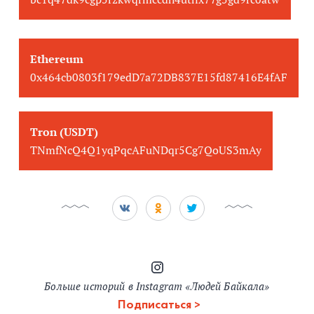
Ethereum
0x464cb0803f179edD7a72DB837E15fd87416E4fAF
Tron (USDT)
TNmfNcQ4Q1yqPqcAFuNDqr5Cg7QoUS3mAy
Больше историй в Instagram «Людей Байкала»
Подписаться