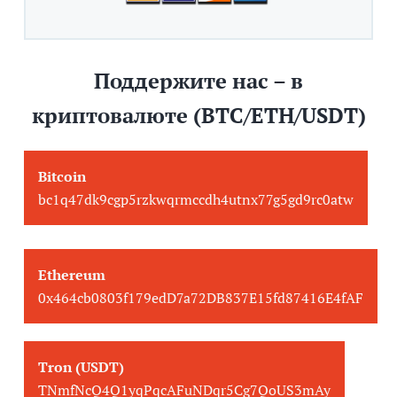
Поддержите нас – в
криптовалюте (BTC/ETH/USDT)
Bitcoin
bc1q47dk9cgp5rzkwqrmccdh4utnx77g5gd9rc0atw
Ethereum
0x464cb0803f179edD7a72DB837E15fd87416E4fAF
Tron (USDT)
TNmfNcQ4Q1yqPqcAFuNDqr5Cg7QoUS3mAy