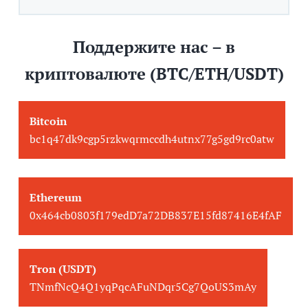
Поддержите нас – в
криптовалюте (BTC/ETH/USDT)
Bitcoin
bc1q47dk9cgp5rzkwqrmccdh4utnx77g5gd9rc0atw
Ethereum
0x464cb0803f179edD7a72DB837E15fd87416E4fAF
Tron (USDT)
TNmfNcQ4Q1yqPqcAFuNDqr5Cg7QoUS3mAy