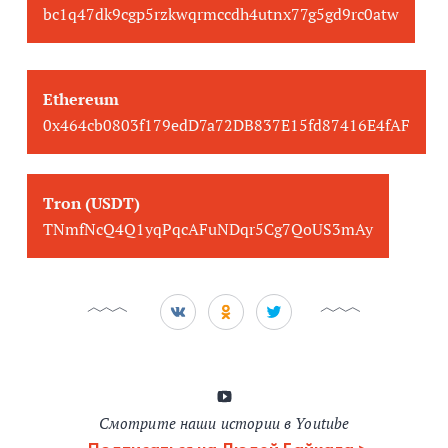
bc1q47dk9cgp5rzkwqrmccdh4utnx77g5gd9rc0atw
Ethereum
0x464cb0803f179edD7a72DB837E15fd87416E4fAF
Tron (USDT)
TNmfNcQ4Q1yqPqcAFuNDqr5Cg7QoUS3mAy
Смотрите наши истории в Youtube