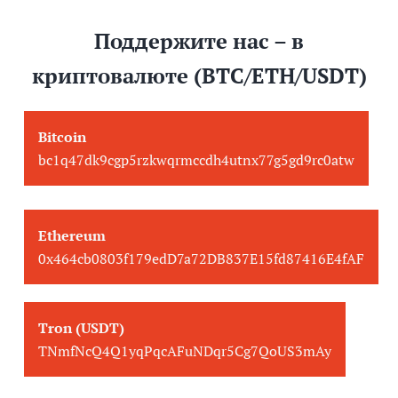
Поддержите нас – в
криптовалюте (BTC/ETH/USDT)
Bitcoin
bc1q47dk9cgp5rzkwqrmccdh4utnx77g5gd9rc0atw
Ethereum
0x464cb0803f179edD7a72DB837E15fd87416E4fAF
Tron (USDT)
TNmfNcQ4Q1yqPqcAFuNDqr5Cg7QoUS3mAy