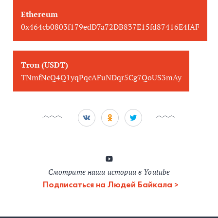
Ethereum
0x464cb0803f179edD7a72DB837E15fd87416E4fAF
Tron (USDT)
TNmfNcQ4Q1yqPqcAFuNDqr5Cg7QoUS3mAy
Смотрите наши истории в Youtube
Подписаться на Людей Байкала