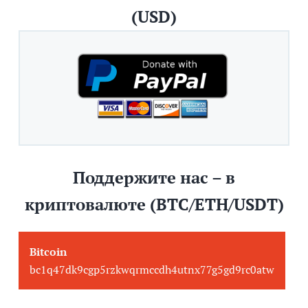
(USD)
Поддержите нас – в
криптовалюте (BTC/ETH/USDT)
Bitcoin
bc1q47dk9cgp5rzkwqrmccdh4utnx77g5gd9rc0atw