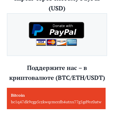
(USD)
Поддержите нас – в
криптовалюте (BTC/ETH/USDT)
Bitcoin
bc1q47dk9cgp5rzkwqrmccdh4utnx77g5gd9rc0atw