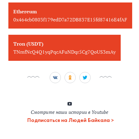
Ethereum
0x464cb0803f179edD7a72DB837E15fd87416E4fAF
Tron (USDT)
TNmfNcQ4Q1yqPqcAFuNDqr5Cg7QoUS3mAy
Смотрите наши истории в Youtube
Подписаться на Людей Байкала