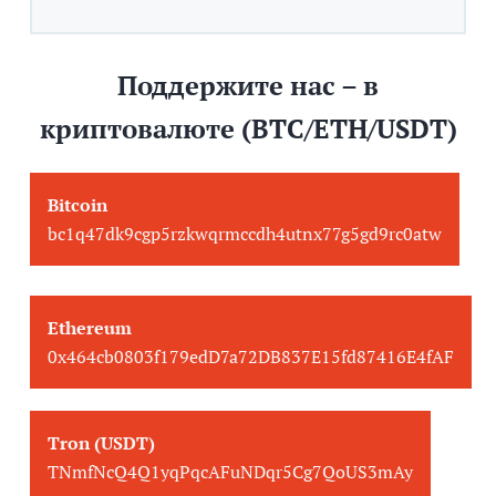
Поддержите нас – в
криптовалюте (BTC/ETH/USDT)
Bitcoin
bc1q47dk9cgp5rzkwqrmccdh4utnx77g5gd9rc0atw
Ethereum
0x464cb0803f179edD7a72DB837E15fd87416E4fAF
Tron (USDT)
TNmfNcQ4Q1yqPqcAFuNDqr5Cg7QoUS3mAy