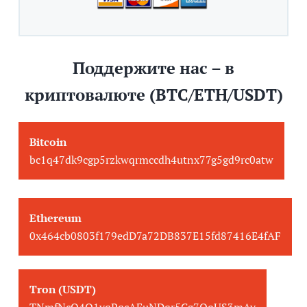
Поддержите нас – в
криптовалюте (BTC/ETH/USDT)
Bitcoin
bc1q47dk9cgp5rzkwqrmccdh4utnx77g5gd9rc0atw
Ethereum
0x464cb0803f179edD7a72DB837E15fd87416E4fAF
Tron (USDT)
TNmfNcQ4Q1yqPqcAFuNDqr5Cg7QoUS3mAy