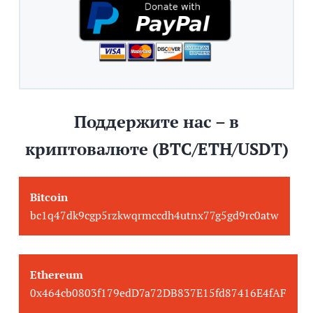
Поддержите нас – в
криптовалюте (BTC/ETH/USDT)
Bitcoin
bc1q47dk9cgp5rzkwqrmccdh4utnx77g5gd9rc0atw
Ethereum
0x464cb0803f179edD7a72DB837E15fd87416E4fAF