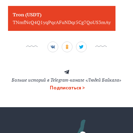
Tron (USDT)
TNmfNcQ4Q1yqPqcAFuNDqr5Cg7QoUS3mAy
Больше историй в Telegram-канале «Людей Байкала»
Подписаться