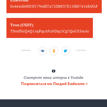
0x464cb0803f179edD7a72DB837E15fd87416E4fAF
Tron (USDT)
TNmfNcQ4Q1yqPqcAFuNDqr5Cg7QoUS3mAy
Смотрите наши истории в Youtube
Подписаться на Людей Байкала