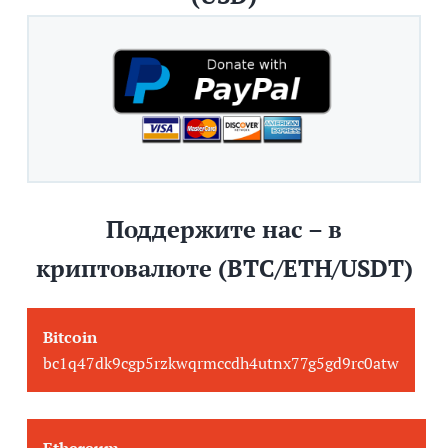
Поддержите нас – в
криптовалюте (BTC/ETH/USDT)
Bitcoin
bc1q47dk9cgp5rzkwqrmccdh4utnx77g5gd9rc0atw
Ethereum