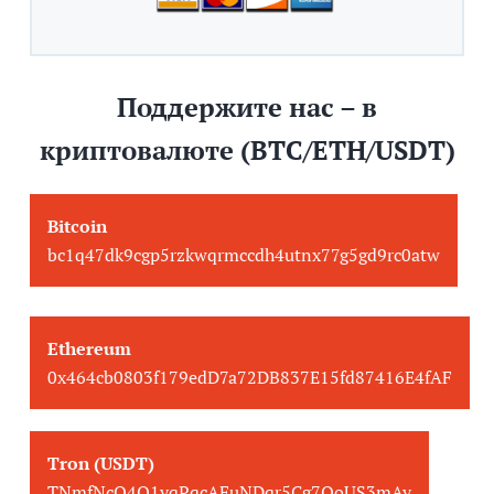
Поддержите нас – в
криптовалюте (BTC/ETH/USDT)
Bitcoin
bc1q47dk9cgp5rzkwqrmccdh4utnx77g5gd9rc0atw
Ethereum
0x464cb0803f179edD7a72DB837E15fd87416E4fAF
Tron (USDT)
TNmfNcQ4Q1yqPqcAFuNDqr5Cg7QoUS3mAy