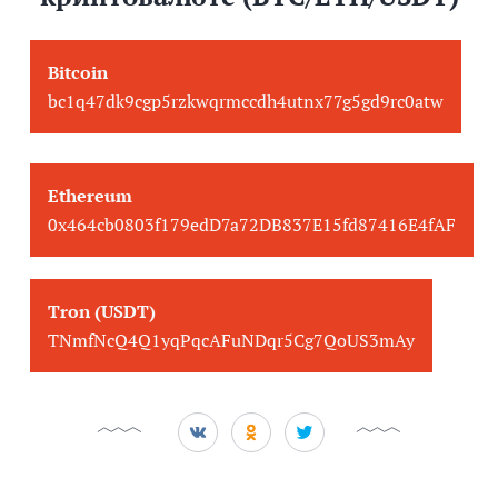
Bitcoin
bc1q47dk9cgp5rzkwqrmccdh4utnx77g5gd9rc0atw
Ethereum
0x464cb0803f179edD7a72DB837E15fd87416E4fAF
Tron (USDT)
TNmfNcQ4Q1yqPqcAFuNDqr5Cg7QoUS3mAy