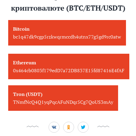
криптовалюте (BTC/ETH/USDT)
Bitcoin
bc1q47dk9cgp5rzkwqrmccdh4utnx77g5gd9rc0atw
Ethereum
0x464cb0803f179edD7a72DB837E15fd87416E4fAF
Tron (USDT)
TNmfNcQ4Q1yqPqcAFuNDqr5Cg7QoUS3mAy