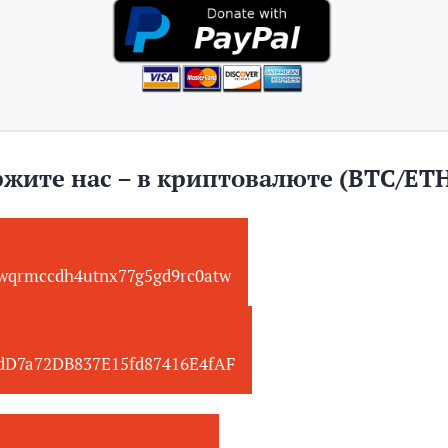
жите нас – в криптовалюте (BTC/ET
wqrmccdh4utnx77g5gd9rc0atw
edD7a72DB837E15fd87416E4fAF