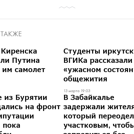
 ТАКЖЕ
 Киренска
Студенты иркутск
ли Путина
ВГИКа рассказали
 им самолет
«ужасном состоян
общежития
13 марта 19:03
 из Бурятии
В Забайкалье
ались на фронт
задержали жителя
мпутации
который переодел
, пока
участковым, чтоб