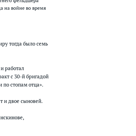
етнего фельдшера
а на войне во время
иру тогда было семь
и работал
акт с 30-й бригадой
и по стопам отца».
т и двое сыновей.
нскинове,