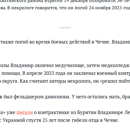
 Кяхтинского района Бурятии 19 декабря похоронили 36-л
а. В некрологе говорится, что он погиб 24 ноября 2025 год
ц также погиб во время боевых действий в Чечне. Владим
олы Владимир окончил медучилище, затем медколледж 
помощи. В апреле 2023 года он заключил военный контр
 округа. Как считают авторы некролога, он «решил пойт
в был фельдшером дивизиона. У него остались мать, бра
ла» уже
писали
о контрактнике из Бурятии Владимире Ле
 Украиной спустя 25 лет после гибели отца в Чечне.