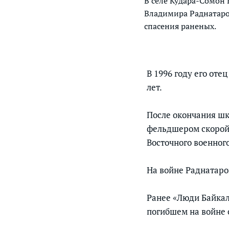
В селе Кудара-Сомон
Владимира Раднатаров
спасения раненых.
В 1996 году его оте
лет.
После окончания шк
фельдшером скорой 
Восточного военного
На войне Раднатаро
Ранее «Люди Байка
погибшем на войне с