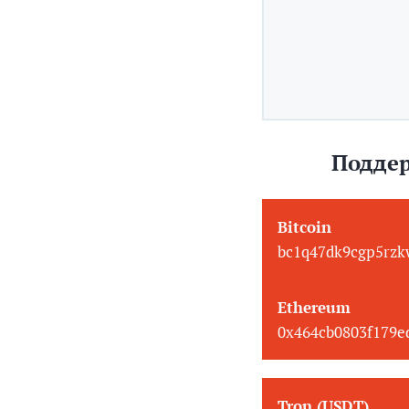
Поддер
Bitcoin
bc1q47dk9cgp5rzk
Ethereum
0x464cb0803f179
Tron (USDT)