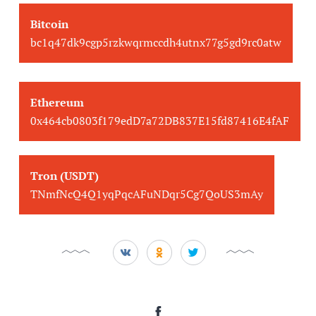
Bitcoin
bc1q47dk9cgp5rzkwqrmccdh4utnx77g5gd9rc0atw
Ethereum
0x464cb0803f179edD7a72DB837E15fd87416E4fAF
Tron (USDT)
TNmfNcQ4Q1yqPqcAFuNDqr5Cg7QoUS3mAy